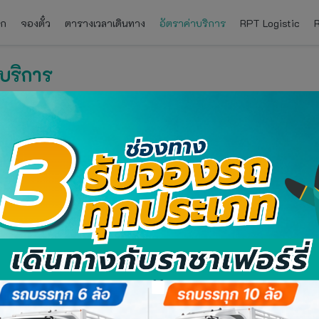
ัก
จองตั๋ว
ตารางเวลาเดินทาง
อัตราค่าบริการ
RPT Logistic
าบริการ
รตามประกาศจังหวัดสุราษฎร์ธานี ดอนสัก - เกาะสมุย ดอนสัก - เกาะพะงัน
ดอนสัก - เกาะพะลวย
ผู้ใหญ่
เด็กสูงเกิน 100 ซม. แต่ไม่เกิน 120 ซม.
รถจักรยาน ขนาดไม่เกิน 250cc
รถจักรยานยนต์ ขนาด 250cc ขึ้นไป