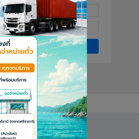
อีเมล์
รหัสผ่าน
สมัครสมาชิก
ติดต่อเรา
ติดต่อเรา
คำถามที่พบบ่อย