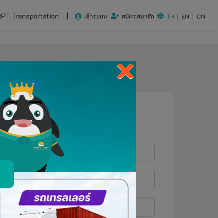
|
RPT Transportation
เข้าระบบ
สมัครสมาชิก
TH
|
EN
|
CN
×
สมัครสมาชิก
ชื่อ
นามสกุล
เบอร์โทรศัพท์