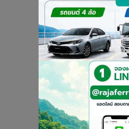
กฐินบุญใหญ่ ผู้บริหารและพนักงาน
ณ วัดนางกำ จ.สุราษฎร์ธานี
เมื่อวันที่ 24 ตุลาคม 2568 บริษ
เงิน
และคุณพุทธพงศ์ วิมลพันธุ์ รองกร