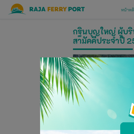
หน้าหล
กฐินบุญใหญ่ ผู้บร
สามัคคีประจำปี 