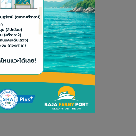
ัก อ.ดอนสัก จ.สุราษฎร์ธานี