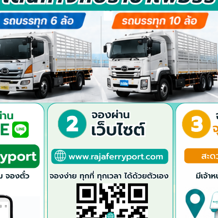
 บมจ.ท่าเรือราชาเฟอร์รี่ ร่วมทอดกฐินสามัคคีประจำปี 2568
ัท ท่าเรือราชาเฟอร์รี่ จำกัด (มหาชน) นำโดยคุณชาคริต โอภาสอุดม รองกรร
รมการผู้จัดการ สายงานปฏิบัติการเดินเรือ พร้อมด้วยคณะผู้บริหารและตัวแ