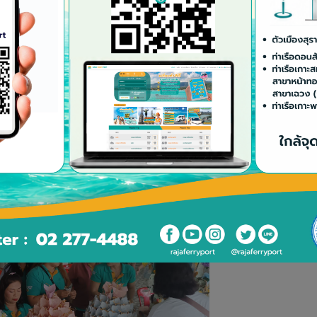
บทบทุนร่วมสร้างประตูทางเข้าถนนและระบบไฟส่องสว่าง ณ วัดนางกำ ต.ดอนส